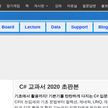
클
장기게임
책
게시판
강좌
자료실
질문답변
블로
Board
Lecture
Data
Support
Blog
C# 교과서 2020 초판본
기초에서 활용까지! 기본기를 탄탄하게 다지는 C# 입
C#의 쓰임새와 기초 문법부터 컬렉션, 제네릭, LINQ, 
밍과 같은 활용과 확장 기능까지 입문자에게 필요한 모