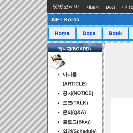
닷넷코리아
데브렉
Docs
아티
.NET Korea
채팅
Home
Docs
Book
게시판(BOARD)
아티클
(ARTICLE)
공지(NOTICE)
토크(TALK)
문의(Q&A)
블로그(Blog)
일정(Schedule)