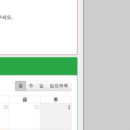
주세요.
월
주
일
일정목록
금
토
30
31
1