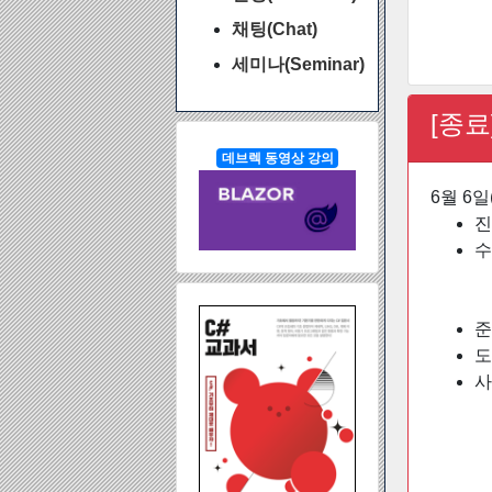
채팅(Chat)
세미나(Seminar)
[종료
데브렉 동영상 강의
6월 6
진
수
준
도
사