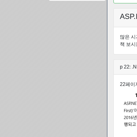
ASP
많은 시
책 보시
p 22: 
22페이