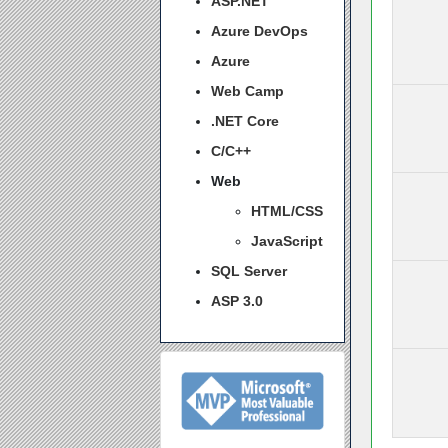
ASP.NET
Azure DevOps
Azure
Web Camp
.NET Core
C/C++
Web
HTML/CSS
JavaScript
SQL Server
ASP 3.0