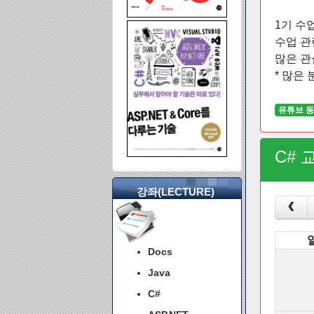
1기 수
수업 관
많은 관
* 많은
유튜브 동
C# 
강좌(LECTURE)
Docs
Java
C#