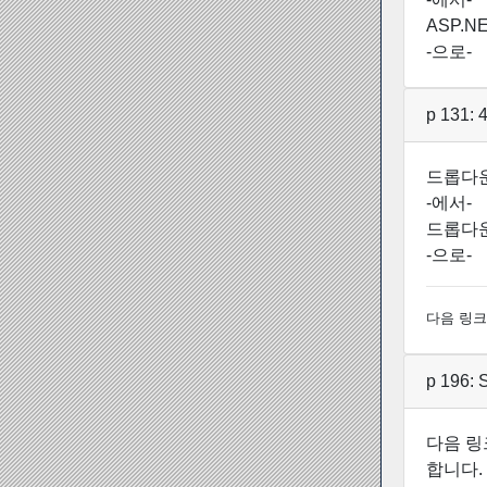
ASP.NE
-으로-
p 131
드롭다운
-에서-
드롭다운
-으로-
다음 링크
p 196:
다음 링
합니다.