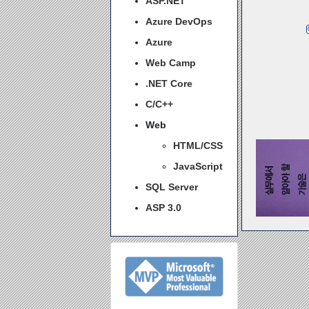
ASP.NET
Azure DevOps
Azure
Web Camp
.NET Core
C/C++
Web
HTML/CSS
JavaScript
SQL Server
ASP 3.0