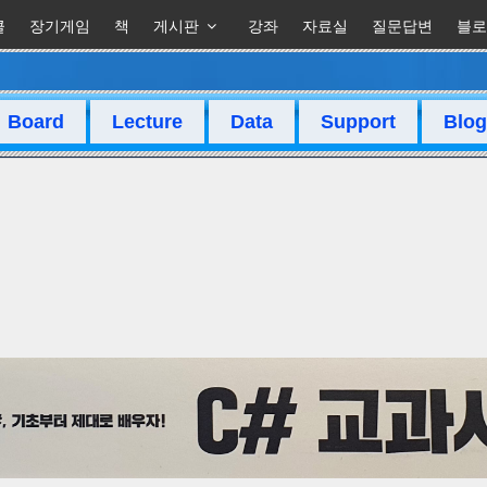
클
장기게임
책
게시판
강좌
자료실
질문답변
블로
Board
Lecture
Data
Support
Blog