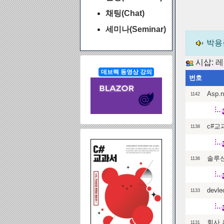
채팅(Chat)
세미나(Seminar)
박용
시삽:
레
데브렉 동영상 강의
번호
Asp
1142
c#교
1138
솔루션
1136
dev
1133
회사 
1131