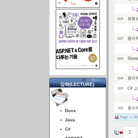
유튜브
1129
종이
1127
Str
1125
종이책
1124
강좌(LECTURE)
C# 
1120
종이
1118
Docs
Page:
1
/ 48
Java
C#