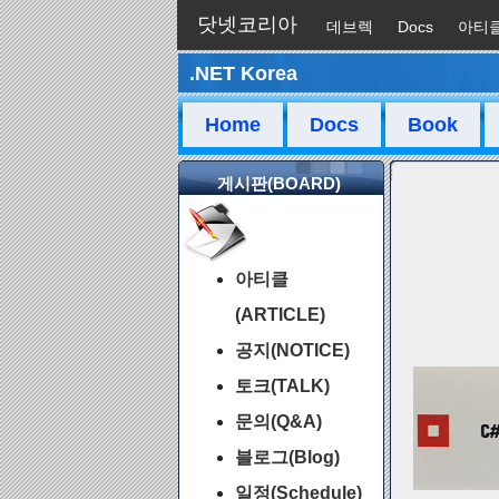
닷넷코리아
데브렉
Docs
아티
.NET Korea
채팅
Home
Docs
Book
게시판(BOARD)
아티클
(ARTICLE)
공지(NOTICE)
토크(TALK)
문의(Q&A)
블로그(Blog)
일정(Schedule)