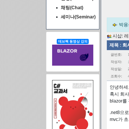
채팅(Chat)
세미나(Seminar)
박용
시삽:
레
데브렉 동영상 강의
제목 :
회
글번호:
작성자:
작성일:
조회수:
안녕하세요
혹시 회사
blazo
.net8
mvc가 