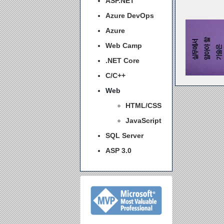
ASP.NET
Azure DevOps
Azure
Web Camp
.NET Core
C/C++
Web
HTML/CSS
JavaScript
SQL Server
ASP 3.0