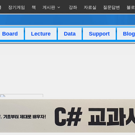
클
장기게임
책
게시판
강좌
자료실
질문답변
블로
Board
Lecture
Data
Support
Blog