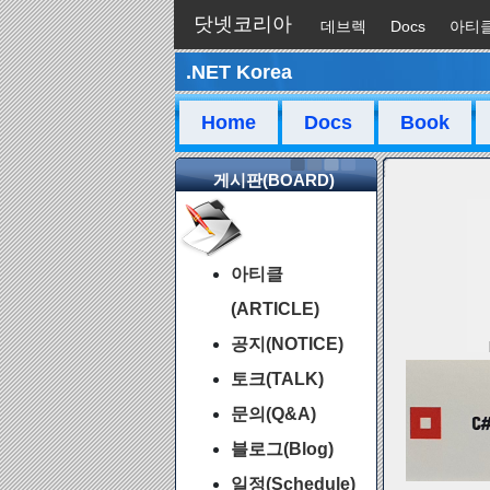
닷넷코리아
데브렉
Docs
아티
.NET Korea
채팅
Home
Docs
Book
게시판(BOARD)
아티클
(ARTICLE)
공지(NOTICE)
토크(TALK)
문의(Q&A)
블로그(Blog)
일정(Schedule)