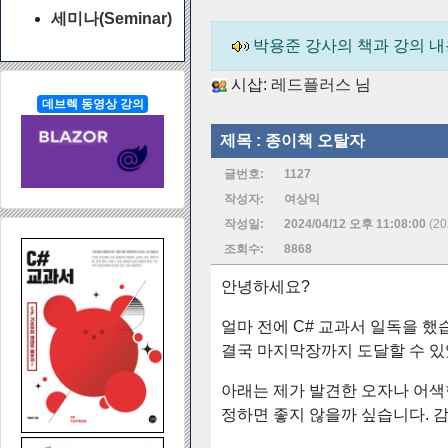
세미나(Seminar)
박용준 강사의 책과 강의 
시삽:
레드플러스
님
데브렉 동영상 강의
제목 :
종이책 오탈자
글번호:
1127
작성자:
여상익
작성일:
2024/04/12 오후 11:08:00
(2
조회수:
8868
안녕하세요?
얼마 전에 C# 교과서 일독을 
결국 마지막장까지 도달할 수 있
아래는 제가 발견한 오자나 어색
정하면 좋지 않을까 싶습니다. 