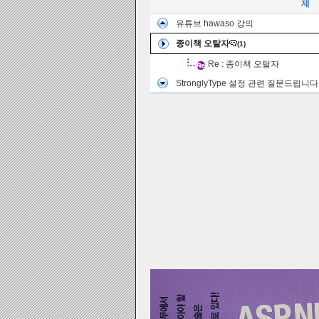
제
유튜브 hawaso 강의
종이책 오탈자
(1)
Re : 종이책 오탈자
StronglyType 설정 관련 질문드립니다