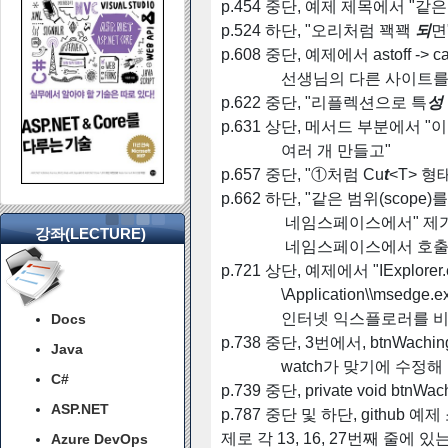
p.454 중단, 예제 제목에서 "
p.524 하단, "오리처럼 꽥꽥
되
면
p.608 중단, 예제에서 astoff
선생님의 다른 사이트를 참고하
p.622 중단, "리플렉션으로 특
성
p.631 상단, 메서드 부분에서 
여러 개 만들고"
p.657 중단, "①처럼 Cu
t
<T> 형
p.662 하단, "같은 범위(scope)
네임스페이스에서" 제가
강좌(LECTURE)
네임스페이스에서 호출할 수 
p.721 상단, 예제에서 "IExplorer.exe"
\Application\\msedg
인터넷 익스플로러를 비활성
Docs
p.738 중단, 3번에서, btnWaching
Java
watch가 맞기에 수정해 
C#
p.739 중단, private void btnWach
ASP.NET
p.787 중단 및 하단, githu
제로 각 13, 16, 27번째 줄에 있
Azure DevOps