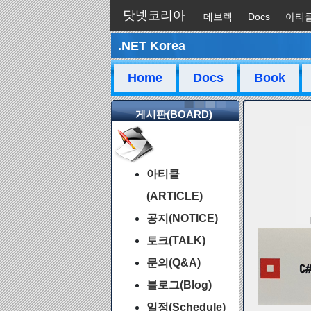
닷넷코리아
데브렉
Docs
아티
.NET Korea
채팅
Home
Docs
Book
게시판(BOARD)
아티클
(ARTICLE)
공지(NOTICE)
토크(TALK)
문의(Q&A)
블로그(Blog)
일정(Schedule)