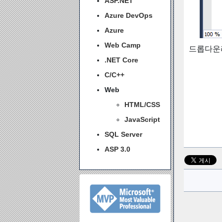
ASP.NET
Azure DevOps
Azure
Web Camp
드롭다운
.NET Core
C/C++
Web
HTML/CSS
JavaScript
SQL Server
ASP 3.0