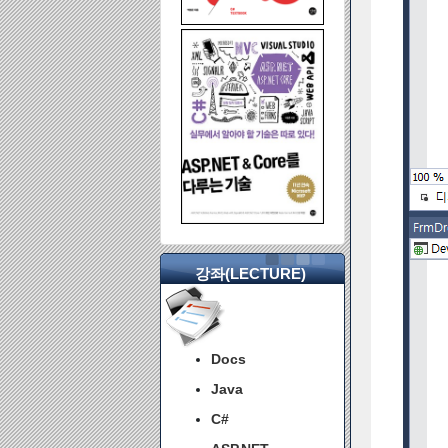
강좌(LECTURE)
Docs
Java
C#