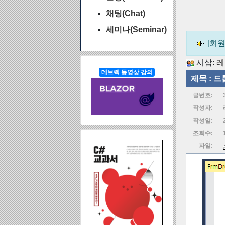
채팅(Chat)
세미나(Seminar)
[회원
시삽:
레
데브렉 동영상 강의
제목 :
드
글번호:
작성자:
작성일:
조회수:
파일: