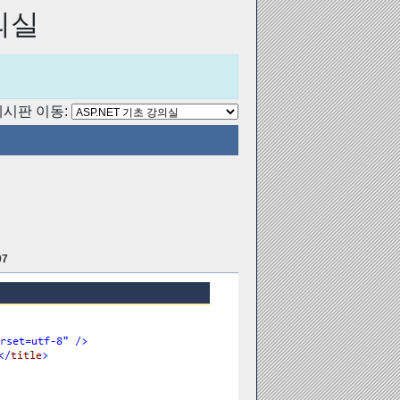
의실
시판 이동:
07