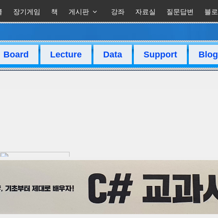
클
장기게임
책
게시판
강좌
자료실
질문답변
블로
Board
Lecture
Data
Support
Blog