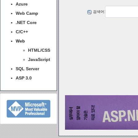
Azure
검색어:
Web Camp
.NET Core
C/C++
Web
HTML/CSS
JavaScript
SQL Server
ASP 3.0