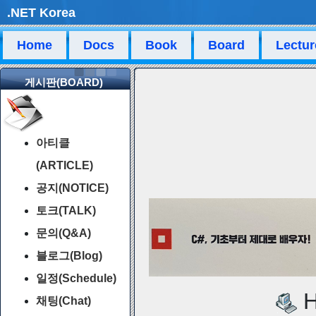
.NET Korea
Home
Docs
Book
Board
Lectur
게시판(BOARD)
아티클
(ARTICLE)
공지(NOTICE)
토크(TALK)
문의(Q&A)
블로그(Blog)
일정(Schedule)
H
채팅(Chat)