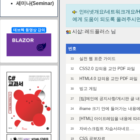
세미나(Seminar)
인터넷개요/네트워크개요/HT
에게 도움이 되도록 올려주시
데브렉 동영상 강의
시삽:
레드플러스
님
번호
실전 웹 표준 가이드
33
CSS2.0 강의용 교안 PDF 파일
32
HTML4.0 강의용 교안 PDF 파일
31
빙고 게임
30
[팁]메인에 공지사항/게시판 글 
27
iframe 크기 안에 들어가는 내용
24
[HTML] 아이프레임을 내용에 따
23
자바스크립트 자습서라네요....
20
CSS 공부자료
19