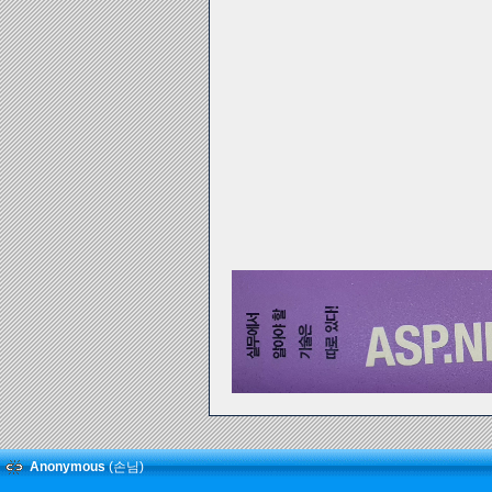
Anonymous
(손님)