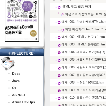
HTML 태그 발음 하기
처음으로 작성해보는 HTML 
예제. 001. 안녕하세요HTML.ht
파일 확장자(*.htm, *.html, *.
예제. 002. HTML기본구조1.htm
예제. 003. HTML기본구조2.htm
예제. 004. 제목추가하기(H태그).
강좌(LECTURE)
예제. 005. 새줄시작하기(BR태그)
예제. 006. 새단락시작하기(P태그)
Docs
예제. 007. 줄바꿈하지않기(NOB
Java
예제. 008. 수평선(HR태그).htm
C#
예제. 009. 텍스트서식미리설정하
ASP.NET
예제. 010. 글꼴바꾸기(FONT태그
Azure DevOps
예제. 014. 인용문만들기_들여쓰기