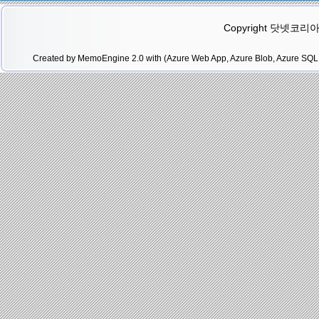
Copyright 닷넷코리아(.N
Created by MemoEngine 2.0 with (Azure Web App, Azure Blob, Azure SQL 