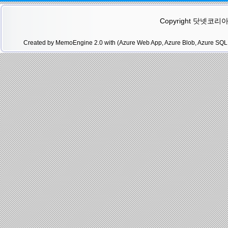
Copyright 닷넷코리아(.N
Created by MemoEngine 2.0 with (Azure Web App, Azure Blob, Azure SQL 