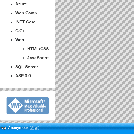
Azure
Web Camp
.NET Core
C/C++
Web
HTML/CSS
JavaScript
SQL Server
ASP 3.0
Anonymous
(손님)