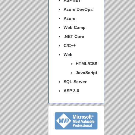
ASP.NET
Azure DevOps
Azure
Web Camp
.NET Core
C/C++
Web
HTML/CSS
JavaScript
SQL Server
ASP 3.0