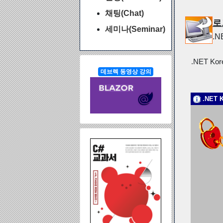
채팅(Chat)
로
세미나(Seminar)
.
.NET Ko
데브렉 동영상 강의
.NET