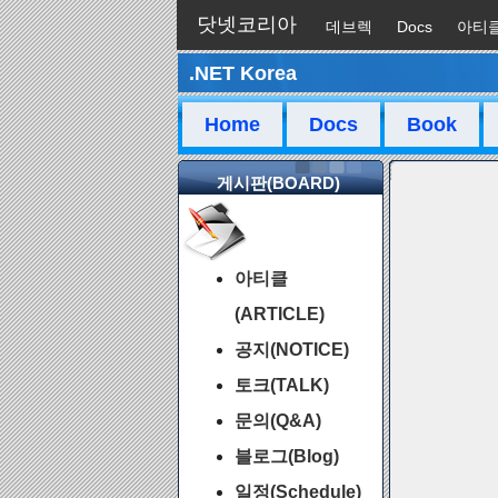
닷넷코리아
데브렉
Docs
아티
.NET Korea
채팅
Home
Docs
Book
게시판(BOARD)
아티클
(ARTICLE)
공지(NOTICE)
토크(TALK)
문의(Q&A)
블로그(Blog)
일정(Schedule)