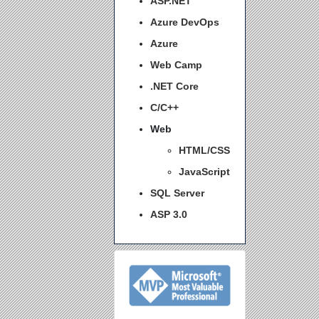
ASP.NET
Azure DevOps
Azure
Web Camp
.NET Core
C/C++
Web
HTML/CSS
JavaScript
SQL Server
ASP 3.0