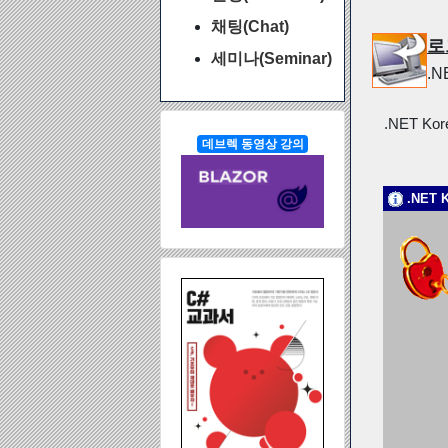
채팅(Chat)
로
세미나(Seminar)
.
.NET Ko
데브렉 동영상 강의
.NET