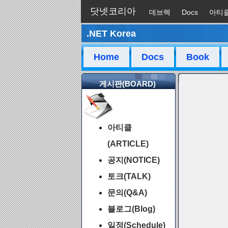
닷넷코리아
데브렉
Docs
아티
.NET Korea
채팅
Home
Docs
Book
게시판(BOARD)
아티클
(ARTICLE)
공지(NOTICE)
토크(TALK)
문의(Q&A)
블로그(Blog)
일정(Schedule)