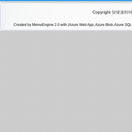
Copyright 닷넷코리아(.N
Created by MemoEngine 2.0 with (Azure Web App, Azure Blob, Azure SQL 