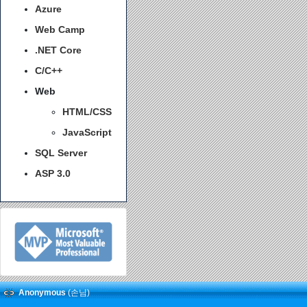
Azure
Web Camp
.NET Core
C/C++
Web
HTML/CSS
JavaScript
SQL Server
ASP 3.0
Anonymous
(손님)